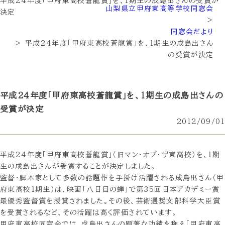
平成２４年度「甲府東高校蒼龍賞」を、１期生の成島出さんの受賞が
山梨県立甲府東高等学校同窓会
決定
>
同窓会だより
>
平成２４年度「甲府東高校蒼龍賞」を、１期生の成島出さん
の受賞が決定
平成２４年度「甲府東高校蒼龍賞」を、１期生の成島出さんの
受賞が決定
2012/09/01
平成２４年度「甲府東高校蒼龍賞」（旧マン・オブ・ザ東高校）を、１期
生の成島出さんが受賞することが決定しました。
監督・脚本家として多数の話題作を手掛け活躍される成島出さん（甲
府東高校１期生）は、映画「八日目の蝉」で第35回日本アカデミー賞
最優秀監督賞を授賞されました。その後、芸術選奨文部科学大臣賞
を受賞されるなど、その活躍は高く評価されています。
甲府東高校同窓会では、成島出さんの顕著な功績を称え「甲府東高