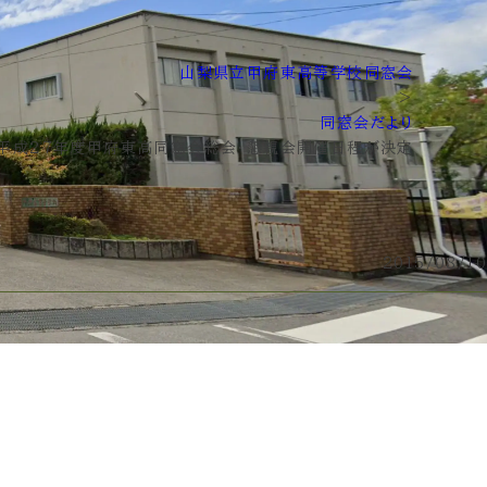
山梨県立甲府東高等学校同窓会
>
同窓会だより
平成２7年度甲府東高同窓会総会・懇親会開催日程が決定
2015/08/10