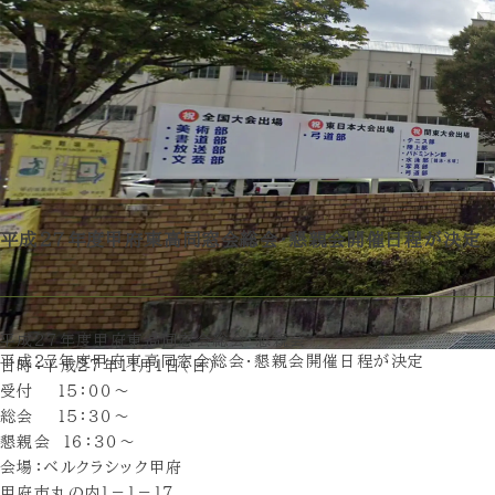
平成２7年度甲府東高同窓会総会・懇親会開催日程が決定
平成２７年度甲府東高同窓会総会・懇親会
平成２7年度甲府東高同窓会総会・懇親会開催日程が決定
日時：平成２７年１１月１日（日）
受付 １５：００～
総会 １５：３０～
懇親会 １６：３０～
会場：ベルクラシック甲府
甲府市丸の内１－１－１７