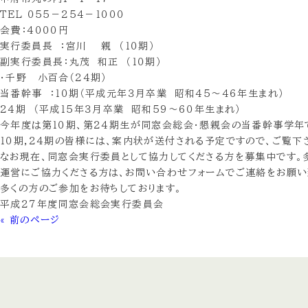
ＴＥＬ ０５５－２５４－１０００
会費：４０００円
実行委員長 ：宮川 親 （１０期）
副実行委員長：丸茂 和正 （１０期）
・千野 小百合（２４期）
当番幹事 ：１０期（平成元年３月卒業 昭和４５～４６年生まれ）
２４期 （平成１５年３月卒業 昭和５９～６０年生まれ）
今年度は第１０期、第２４期生が同窓会総会・懇親会の当番幹事学年
１０期,２４期の皆様には、案内状が送付される予定ですので、ご覧下
なお現在、同窓会実行委員として協力してくださる方を募集中です。
運営にご協力くださる方は、お問い合わせフォームでご連絡をお願い
多くの方のご参加をお待ちしております。
平成２７年度同窓会総会実行委員会
« 前のページ