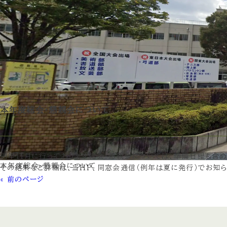
本年度総会・懇親会について
例年１１月に行っております総会・懇親会については、準備日程も含
本年度総会・懇親会について
その結果など詳細は、当HP、同窓会通信（例年は夏に発行）でお知ら
« 前のページ