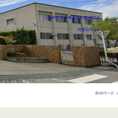
山梨県立甲府東高等学校同窓会
>
同窓会だより
>
本年度総会・懇親会について
2020/05/01
役員組織で検討中です。
次のページ »